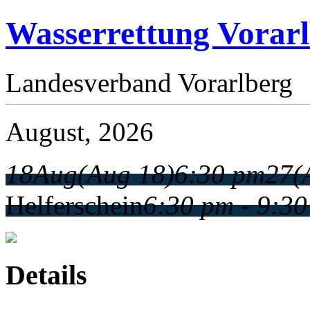
Wasserrettung Vorar
Landesverband Vorarlberg
August, 2026
18
Aug
(Aug 18)
6:30 pm
27
(
Helferschein
6:30 pm - 9:3
Details