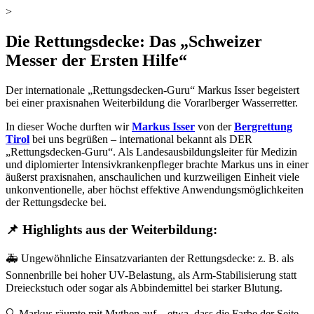
>
Die Rettungsdecke: Das „Schweizer
Messer der Ersten Hilfe“
Der internationale „Rettungsdecken-Guru“ Markus Isser begeistert
bei einer praxisnahen Weiterbildung die Vorarlberger Wasserretter.
In dieser Woche durften wir
Markus Isser
von der
Bergrettung
Tirol
bei uns begrüßen – international bekannt als DER
„Rettungsdecken-Guru“. Als Landesausbildungsleiter für Medizin
und diplomierter Intensivkrankenpfleger brachte Markus uns in einer
äußerst praxisnahen, anschaulichen und kurzweiligen Einheit viele
unkonventionelle, aber höchst effektive Anwendungsmöglichkeiten
der Rettungsdecke bei.
📌
Highlights aus der Weiterbildung:
🚑 Ungewöhnliche Einsatzvarianten der Rettungsdecke: z. B. als
Sonnenbrille bei hoher UV-Belastung, als Arm-Stabilisierung statt
Dreieckstuch oder sogar als Abbindemittel bei starker Blutung.
🔍 Markus räumte mit Mythen auf – etwa, dass die Farbe der Seite